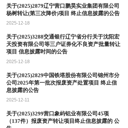
关于(2025)2879辽宁营口鹏昊实业集团有限公司
杨树转让(第三次降价)项目 终止信息披露的公告
2025-12-18
关于(2025)3288交通银行辽宁省分行关于沈阳宏
天投资有限公司等三户证券化不良资产批量转让
项目 信息披露时间的公告
2025-12-18
关于(2025)2829中国铁塔股份有限公司锦州市分
公司2025年第一批次报废资产处置项目 终止信
息披露的公告
2025-12-11
关于(2025)3299营口象屿铝业有限公司45项
（137件）报废资产转让项目终止信息披露的 公