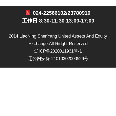
024-22566102/23780910
工作日 8:30-11:30 13:00-17:00
2014 LiaoNing ShenYang United Assets And Equity
Exchange.All Ridght Reserved
辽ICP备2020011931号-1
辽公网安备 21010302000529号