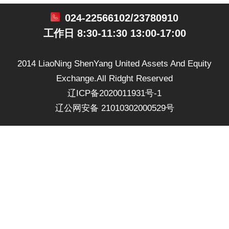
024-22566102/23780910
工作日 8:30-11:30 13:00-17:00
2014 LiaoNing ShenYang United Assets And Equity
Exchange.All Ridght Reserved
辽ICP备2020011931号-1
辽公网安备 21010302000529号