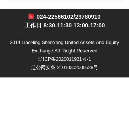
024-22566102/23780910
工作日 8:30-11:30 13:00-17:00
2014 LiaoNing ShenYang United Assets And Equity
Exchange.All Ridght Reserved
辽ICP备2020011931号-1
辽公网安备 21010302000529号