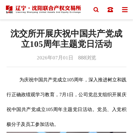
沈交所开展庆祝中国共产党成
立105周年主题党日活动
2026年07月01日
888
浏览
为庆祝中国共产党成立105周年，深入推进树立和践
行正确政绩观学习教育，7月1日，公司党总支组织开展庆
祝中国共产党成立105周年主题党日活动。党员、入党积
极分子及员工参加活动。