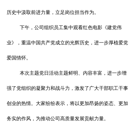
历史中汲取前进力量，立足岗位担当作为。
下午，公司组织员工集中观看红色电影《建党伟
业》，重温中国共产党成立的光辉历史，进一步厚植爱党
爱国情怀。
本次主题党日活动主题鲜明、内容丰富，进一步增
强了党组织的凝聚力和战斗力，激发了广大干部职工干事
创业的热情。大家纷纷表示，将以更加昂扬的姿态、更加
务实的作风，为推动公司高质量发展贡献力量。