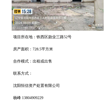
项目所在地：铁西区勋业三路52号
房产面积：728.5平方米
合作模式：出租或出售
联系方式：
沈阳恒信资产处置有限公司
杨峰 13804909229