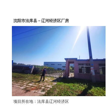
沈阳市法库县－辽河经济区厂房
项目所在地：法库县辽河经济区