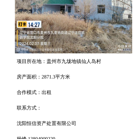
项目所在地：盖州市九垅地镇仙人岛村
房产面积：2871.3平方米
合作模式：出租
联系方式：
沈阳恒信资产处置有限公司
杨峰 13804909229