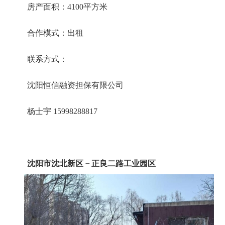
房产面积：
4100平方米
合作模式：出租
联系方式：
沈阳恒信融资担保有限公司
杨士宇
15998288817
沈阳市沈北新区－正良二路工业园区