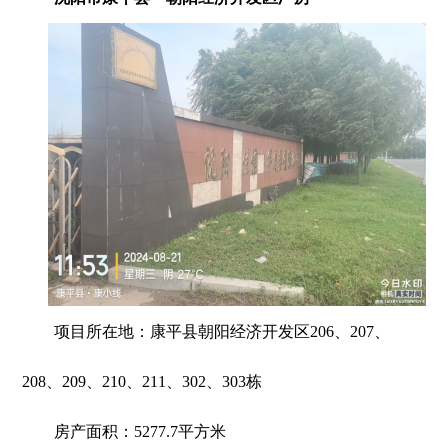
项目所在地：康平县朝阳经济开发区206、207、
208、209、210、211、302、303栋
房产面积：5277.7平方米