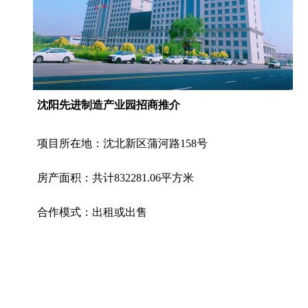
沈阳先进制造产业园招商推介
项目所在地：沈北新区蒲河路158号
房产面积：共计832281.06平方米
合作模式：出租或出售