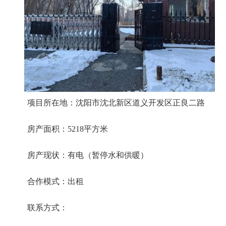
项目所在地：沈阳市沈北新区道义开发区正良二路
房产面积：
5218平方米
房产现状：有电（暂停水和供暖）
合作模式：出租
联系方式：