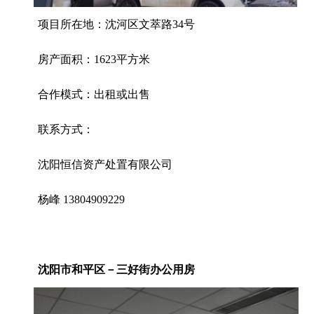
项目所在地：沈河区文萃路34号
房产面积：1623平方米
合作模式：出租或出售
联系方式：
沈阳恒信资产处置有限公司
杨峰 13804909229
沈阳市和平区－三好街办公用房