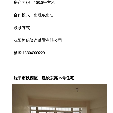
房产面积：168.6平方米
合作模式：出租或出售
联系方式：
沈阳恒信资产处置有限公司
杨峰 13804909229
沈阳市铁西区－建设东路15号住宅