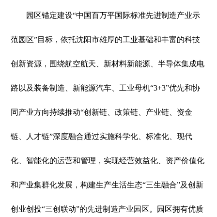
园区锚定建设“中国百万平国际标准先进制造产业示
范园区”目标，依托沈阳市雄厚的工业基础和丰富的科技
创新资源，围绕航空航天、新材料新能源、半导体集成电
路以及装备制造、新能源汽车、工业母机“3+3”优先和协
同产业方向持续推动“创新链、政策链、产业链、资金
链、人才链”深度融合通过实施科学化、标准化、现代
化、智能化的运营和管理，实现经营效益化、资产价值化
和产业集群化发展，构建生产生活生态“三生融合”及创新
创业创投“三创联动”的先进制造产业园区。园区拥有优质