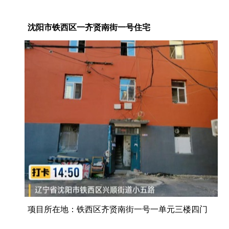
沈阳市铁西区一齐贤南街一号住宅
项目所在地：铁西区齐贤南街一号一单元三楼四门