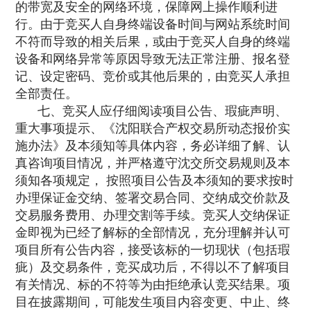
的带宽及安全的网络环境，保障网上操作顺利进
行。由于竞买人自身终端设备时间与网站系统时间
不符而导致的相关后果，或由于竞买人自身的终端
设备和网络异常等原因导致无法正常注册、报名登
记、设定密码、竞价或其他后果的，由竞买人承担
全部责任。
七、竞买人应仔细阅读项目公告、瑕疵声明、
重大事项提示、《沈阳联合产权交易所动态报价实
施办法》及本须知等具体内容，务必详细了解、认
真咨询项目情况，并严格遵守沈交所交易规则及本
须知各项规定， 按照项目公告及本须知的要求按时
办理保证金交纳、签署交易合同、交纳成交价款及
交易服务费用、办理交割等手续。竞买人交纳保证
金即视为已经了解标的全部情况，充分理解并认可
项目所有公告内容，接受该标的一切现状（包括瑕
疵）及交易条件，竞买成功后，不得以不了解项目
有关情况、标的不符等为由拒绝承认竞买结果。项
目在披露期间，可能发生项目内容变更、中止、终