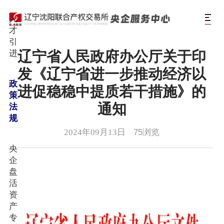
人
才
引
辽宁省人民政府办公厅关于印
进
发《辽宁省进一步推动经济以
政
进促稳稳中提质若干措施》的
策
通知
法
规
2024年09月13日
75
浏览
央
企
盘
活
资
产
专