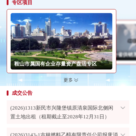
专区项目
全省供销
鞍山市属国有企业存量资产盘活专区
成交公告