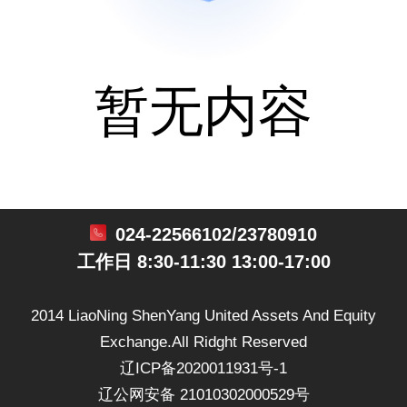
暂无内容
024-22566102/23780910
工作日 8:30-11:30 13:00-17:00
2014 LiaoNing ShenYang United Assets And Equity
Exchange.All Ridght Reserved
辽ICP备2020011931号-1
辽公网安备 21010302000529号