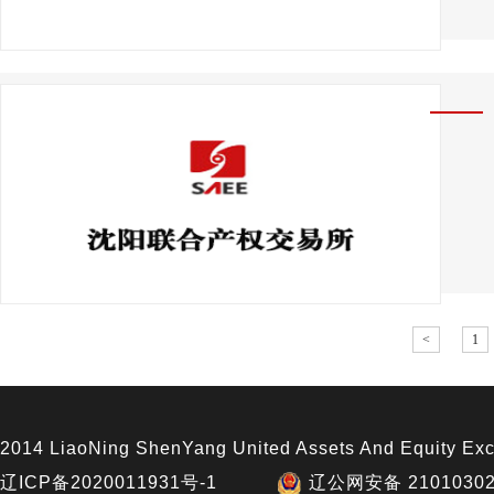
<
1
2014 LiaoNing ShenYang United Assets And Equity Exc
辽ICP备2020011931号-1
辽公网安备 21010302