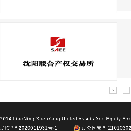
<
1
2014 LiaoNing ShenYang United Assets And Equity Exc
辽ICP备2020011931号-1
辽公网安备 21010302